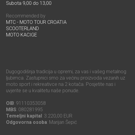
Subota 9,00 do 13,00
Recommended by
MTC - MOTO TOUR CROATIA
SCOOTERLAND
MOTO KACIGE
Dugogodišnja tradicija u opremi, za vas i vašeg metalnog
ljubimca. Zastupnici smo za većinu proizvoda vezanih uz
moto sport i rekreativce na 2 kotača. Posjetite nas i
uvjerite se u kvalitetu naše ponude.
OIB
: 91110353058
MBS
: 080281995
Temeljni kapital
: 3.220,00 EUR
Odgovorna osoba
: Marijan Šepić