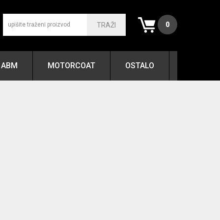
0
TRAŽI
ABM
MOTORCOAT
OSTALO