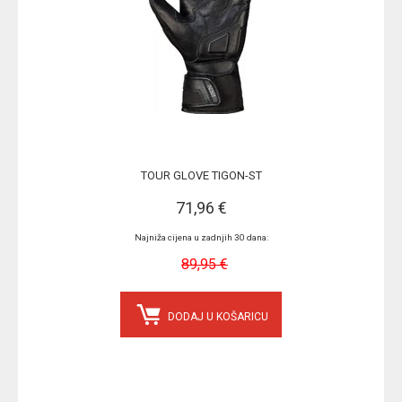
TOUR GLOVE TIGON-ST
71,96 €
Najniža cijena u zadnjih 30 dana:
89,95 €
DODAJ U KOŠARICU