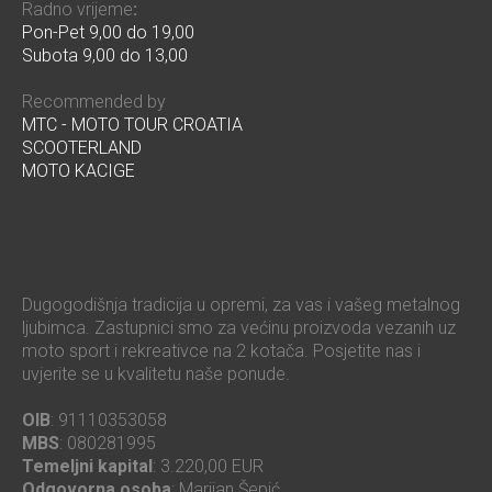
Radno vrijeme
:
Pon-Pet 9,00 do 19,00
Subota 9,00 do 13,00
Recommended by
MTC - MOTO TOUR CROATIA
SCOOTERLAND
MOTO KACIGE
Dugogodišnja tradicija u opremi, za vas i vašeg metalnog
ljubimca. Zastupnici smo za većinu proizvoda vezanih uz
moto sport i rekreativce na 2 kotača. Posjetite nas i
uvjerite se u kvalitetu naše ponude.
OIB
: 91110353058
MBS
: 080281995
Temeljni kapital
: 3.220,00 EUR
Odgovorna osoba
: Marijan Šepić