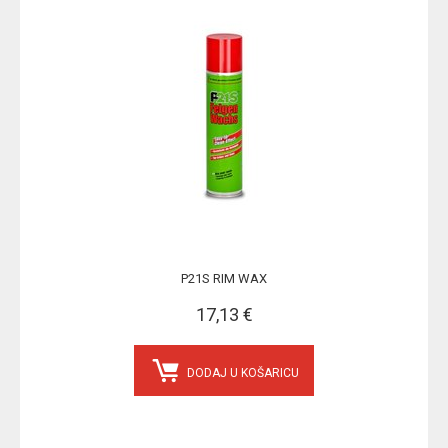
P21S RIM WAX
17,13 €
DODAJ U KOŠARICU