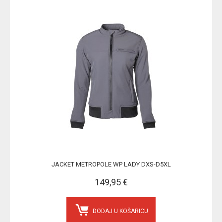
JACKET METROPOLE WP LADY DXS-D5XL
149,95 €
DODAJ U KOŠARICU