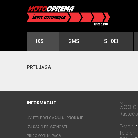
IXS
GMS
SHOEI
PRTLJAGA
INFORMACIJE
Šepi
Rastočka
UVJETI POSLOVANJA I PRODAJE
E-Mail:
i
IZJAVA O PRIVATNOSTI
Telefon:
PRIGOVORI KUPACA