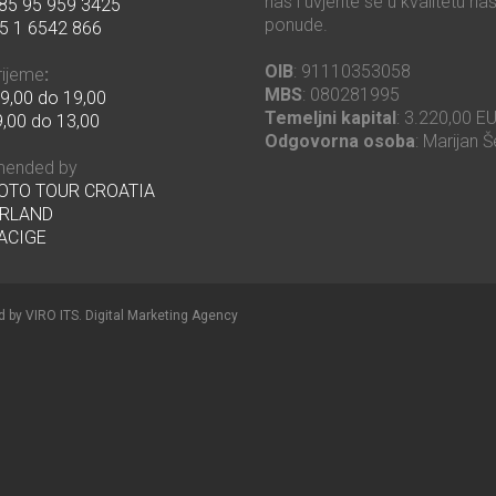
nas i uvjerite se u kvalitetu na
85 95 959 3425
ponude.
5 1 6542 866
OIB
: 91110353058
rijeme
:
MBS
: 080281995
9,00 do 19,00
Temeljni kapital
: 3.220,00 E
,00 do 13,00
Odgovorna osoba
: Marijan Š
ended by
MOTO TOUR CROATIA
RLAND
ACIGE
d by
VIRO ITS
.
Digital Marketing Agency