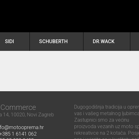
SIDI
SCHUBERTH
DR.WACK
ć Commerce
Dugogodišnja tradicija u opre
vas i vašeg metalnog ljubimca
 14, 10020, Novi Zagreb
Zastupnici smo za većinu
proizvoda vezanih uz moto sp
nfo@motooprema.hr
rekreativce na 2 kotača. Posje
+385 1 6141 062