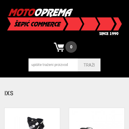
0
TRAŽI
IXS