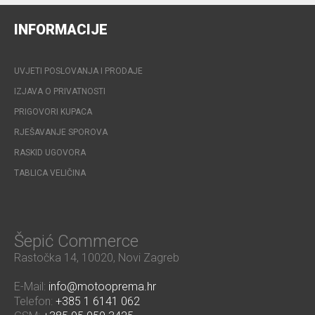
INFORMACIJE
UVJETI POSLOVANJA I PRODAJE
IZJAVA O PRIVATNOSTI
PRIGOVORI KUPACA
RJEŠAVANJE SPOROVA
RASKID UGOVORA
TABLICA VELIČINA
Šepić Commerce
Rastočka 14, 10020, Novi Zagreb
E-Mail:
info@motooprema.hr
Telefon:
+385 1 6141 062