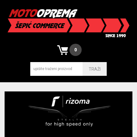
0
TRAŽI