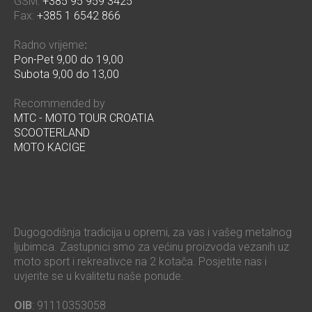
GSM:
+385 95 959 3425
Fax:
+385 1 6542 866
Radno vrijeme
:
Pon-Pet 9,00 do 19,00
Subota 9,00 do 13,00
Recommended by
MTC - MOTO TOUR CROATIA
SCOOTERLAND
MOTO KACIGE
Dugogodišnja tradicija u opremi, za vas i vašeg metalnog
ljubimca. Zastupnici smo za većinu proizvoda vezanih uz
moto sport i rekreativce na 2 kotača. Posjetite nas i
uvjerite se u kvalitetu naše ponude.
OIB
: 91110353058