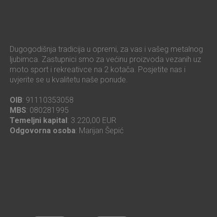
Dugogodišnja tradicija u opremi, za vas i vašeg metalnog
ljubimca. Zastupnici smo za većinu proizvoda vezanih uz
moto sport i rekreativce na 2 kotača. Posjetite nas i
uvjerite se u kvalitetu naše ponude.
OIB
: 91110353058
MBS
: 080281995
Temeljni kapital
: 3.220,00 EUR
Odgovorna osoba
: Marijan Šepić