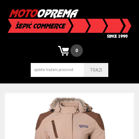
0
TRAŽI