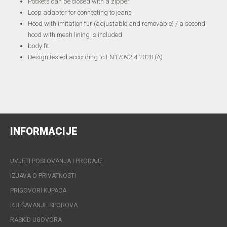
Pockets can be closed with a zipper
Loop adapter for connecting to jeans
Hood with imitation fur (adjustable and removable) / a second
hood with mesh lining is included
body fit
Design tested according to EN17092-4:2020 (A)
INFORMACIJE
UVJETI POSLOVANJA I PRODAJE
IZJAVA O PRIVATNOSTI
PRIGOVORI KUPACA
RJEŠAVANJE SPOROVA
RASKID UGOVORA